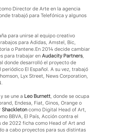
En 2009 comienza su carrera como Director de Arte en la agencia 
onde trabajó para Telefónica y algunos 
a para unirse al equipo creativo 
trabajos para Adidas, Amstel, Bic, 
storia o Pantene.En 2014 decide cambiar 
s para trabajar en 
Audacity Partners
, 
al donde desarrolló el proyecto de 
periódico El Español. A su vez, trabajó 
homson, Lyx Street, News Corporation, 
N.
y se une a 
Leo Burnett
, donde se ocupa 
rand, Endesa, Fiat, Ginos, Orange o 
 
Shackleton
 como Digital Head of Art, 
mo BBVA, El País, Acción contra el 
de 2022 ficha como Head of Art and 
Linkedin
Linkedin
do a cabo proyectos para sus distintas 
Instagram
Instagram
Código Ético
Twitter