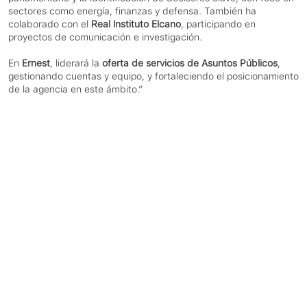
sectores como energía, finanzas y defensa. También ha 
colaborado con el 
Real Instituto Elcano
, participando en 
proyectos de comunicación e investigación.
En 
Ernest
, liderará la 
oferta de servicios de Asuntos Públicos
, 
gestionando cuentas y equipo, y fortaleciendo el posicionamiento 
de la agencia en este ámbito.”
TRABAJO
Linkedin
TRABAJO
Linkedin
Instagram
EQUIPO
Instagram
Twitter
EQUIPO
Código Ético
NOTICIAS
NOTICIAS
CONTACTO
CONTACTO